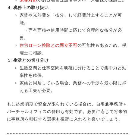
来客対応
がある場合は設備やスペース確保が課題に。
税務上の取り扱い
家賃や光熱費を「按分」して経費計上することが可
能。
→専有面積や使用時間に応じて合理的な按分が必
要。
住宅ローン控除との両立不可
の可能性もあるため、税
理士に相談。
生活との切り分け
生活空間と仕事空間を明確に分けることで集中力と効
率性を確保。
家族と同居している場合、業務への干渉を最小限に抑
える工夫が必要。
もし起業初期で資金が限られている場合は、自宅兼事務所＋
バーチャルオフィスの併用も有効です。必要に応じて将来的
に事務所を移転する選択も視野に入れると良いでしょう。