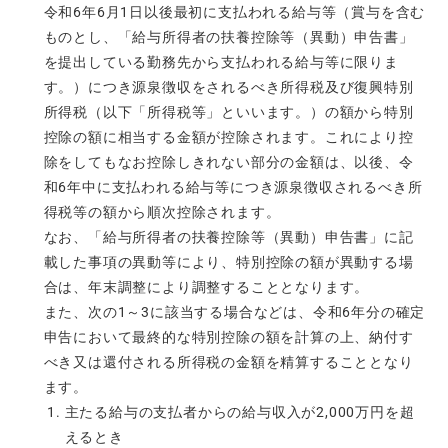
令和6年6月1日以後最初に支払われる給与等（賞与を含む
ものとし、「給与所得者の扶養控除等（異動）申告書」
を提出している勤務先から支払われる給与等に限りま
す。）につき源泉徴収をされるべき所得税及び復興特別
所得税（以下「所得税等」といいます。）の額から特別
控除の額に相当する金額が控除されます。これにより控
除をしてもなお控除しきれない部分の金額は、以後、令
和6年中に支払われる給与等につき源泉徴収されるべき所
得税等の額から順次控除されます。
なお、「給与所得者の扶養控除等（異動）申告書」に記
載した事項の異動等により、特別控除の額が異動する場
合は、年末調整により調整することとなります。
また、次の1～3に該当する場合などは、令和6年分の確定
申告において最終的な特別控除の額を計算の上、納付す
べき又は還付される所得税の金額を精算することとなり
ます。
主たる給与の支払者からの給与収入が2,000万円を超
えるとき