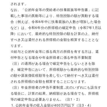
されます。
なお、「公的年金等の受給者の扶養親族等申告書」に記
載した事項の異動等により、特別控除の額が異動する場
合（例えば、令和6年中に扶養親族の人数が増加した場合
など）は、令和6年分の所得税の確定申告（令和7年1月以
降）において、最終的な特別控除の額を計算の上、納付
すべき又は還付される所得税の金額を精算することとな
ります。
※給与と公的年金等に係る両方の所得を有する方は、還
付申告となる場合や年金所得者に係る申告不要制度
（注）の適用がある場合で確定申告をしないときを除
き、確定申告において、所得税額から最終的な特別控除
の額や源泉徴収税額等を差し引いて納付すべき又は還付
される所得税の金額を精算することになります。
（注）年金所得者の申告不要制度…次のいずれにも該当す
る場合に、計算の結果、納税額がある場合でも、所得税
等の確定申告は必要ありません。（注1・2）
公的年金等の収入金額が400万円以下（注3・4）