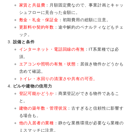
家賃と共益費
：月額固定費なので、事業計画とキャッ
シュフローに見合った金額に。
敷金・礼金・保証金
：初期費用の総額に注意。
更新料や契約年数
：途中解約のペナルティなどもチェ
ック。
設備と条件
インターネット・電話回線の有無
：IT系業種では必
須。
エアコンや照明の有無・状態
：居抜き物件かどうかも
含めて確認。
トイレ・水回りの清潔さや共有の可否。
ビルや建物の信用力
登記可能かどうか
：商業登記ができる物件であるこ
と。
建物の築年数・管理状況
：古すぎると信頼性に影響す
る場合も。
他の入居者の業種
：静かな業務環境が必要なら業種の
ミスマッチに注意。