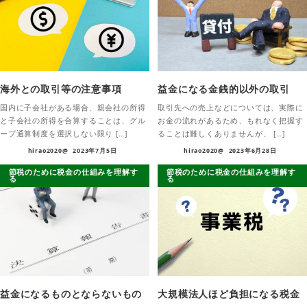
海外との取引等の注意事項
益金になる金銭的以外の取引
国内に子会社がある場合、親会社の所得
取引先への売上などについては、実際に
と子会社の所得を合算することは、グル
お金の流れがあるため、もれなく把握す
ープ通算制度を選択しない限り […]
ることは難しくありませんが、 […]
hirao2020@
2023年7月5日
hirao2020@
2023年6月28日
節税のために税金の仕組みを理解す
節税のために税金の仕組みを理解す
る
る
益金になるものとならないもの
大規模法人ほど負担になる税金