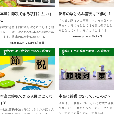
本当に節税できる項目に注力す
決算の駆け込み需要は正解か？
る
「決算の駆け込み需要」という言葉があ
ります。考え方としては経費の前倒しと
節税には将来的に取り戻されてしまう期
同じなのですが、モノの場合は […]
ズレと、取り戻されない本当の節税があ
ります。将来的に会社に残るお […]
hirao2020@
2023年8月9日
hirao2020@
2023年8月16日
節税のために税金の仕組みを理解す
節税のために税金の仕組みを理解す
る
る
本当に節税できる項目はごくわ
本当に節税になっているのか？
ずか
税金は、「利益x〇%」という方式で課税
されるので、利益を少なくすることが節
一般に節税手法と呼ばれるもののほとん
税であると定義するのであれ […]