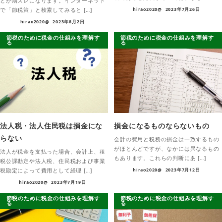
どが期ズレになります。インターネット
で「節税策」と検索してみると […]
hirao2020@
2023年7月26日
hirao2020@
2023年8月2日
節税のために税金の仕組みを理解す
節税のために税金の仕組みを理解す
る
る
法人税・法人住民税は損金にな
損金になるものならないもの
らない
会計の費用と税務の損金は一致するもの
がほとんどですが、なかには異なるもの
法人が税金を支払った場合、会計上、租
もあります。これらの判断にあ […]
税公課勘定や法人税、住民税および事業
税勘定によって費用として経理 […]
hirao2020@
2023年7月12日
hirao2020@
2023年7月19日
節税のために税金の仕組みを理解す
節税のために税金の仕組みを理解す
る
る