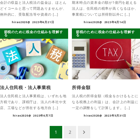
会計の収益と法人税法の益金は、ほとん
期末時点の資本金の額が1億円を超える
どイコールと思って問題ありませんが、
法人は、住民税の税率が高くなるほか、
例外的に、受取配当等や資産の […]
事業税については所得割以外に […]
hirao2020@
2023年6月21日
hirao2020@
2023年6月14日
節税のために税金の仕組みを理解す
節税のために税金の仕組みを理解す
る
る
法人住民税・法人事業税
所得金額
法人住民税と法人事業税は、いずれも地
法人税の所得金額（税金をかけるもとに
方税であり、課税庁は、法人の本社や支
なる税務上の利益）は、会計上の利益に
店、工場などが所在する地方自 […]
一定の調整をして計算します。 […]
hirao2020@
2023年6月7日
hirao2020@
2023年5月31日
投
1
2
稿