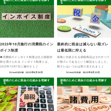
節税のために税金の仕組みを理解す
節税のために税金の仕組みを理解す
る
る
2023年10月施行の消費税のイン
最終的に税金は減らない期ズレ
ボイス制度
は最低限に抑える
●消費税のインポイス制度は仕入税額控
保険に代表される節税商品はそのすべて
除を受けられる インポイス制度とは、
が期ズレであるという解説をしました。
2023年10月1日に施行さ […]
期ズレはいつかは取り戻されま […]
hirao2020@
2023年8月30日
hirao2020@
2023年8月23日
節税のために税金の仕組みを理解す
節税のために税金の仕組みを理解す
る
る