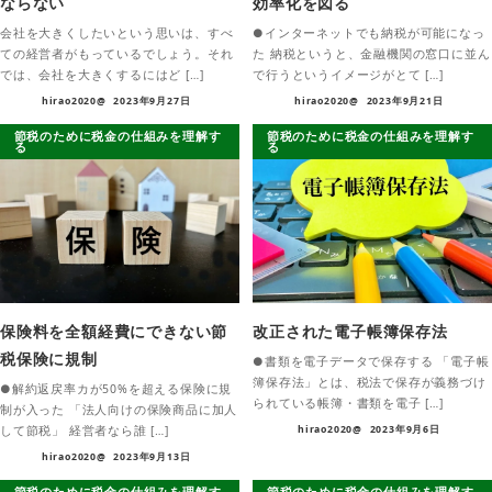
ならない
効率化を図る
会社を大きくしたいという思いは、すべ
●インターネットでも納税が可能になっ
ての経営者がもっているでしょう。それ
た 納税というと、金融機関の窓口に並ん
では、会社を大きくするにはど […]
で行うというイメージがとて […]
hirao2020@
2023年9月27日
hirao2020@
2023年9月21日
節税のために税金の仕組みを理解す
節税のために税金の仕組みを理解す
る
る
保険料を全額経費にできない節
改正された電子帳簿保存法
税保険に規制
●書類を電子データで保存する 「電子帳
簿保存法」とは、税法で保存が義務づけ
●解約返戻率カが50%を超える保険に規
られている帳簿・書類を電子 […]
制が入った 「法人向けの保険商品に加人
して節税」 経営者なら誰 […]
hirao2020@
2023年9月6日
hirao2020@
2023年9月13日