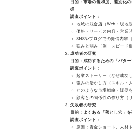
目的：市場の飽和度、差別化の
握
調査ポイント
：
地域の競合店（Web・現地
価格・サービス内容・営業
SNSやブログでの発信内容
強みと弱み（例：スピード
成功者の研究
目的：成功するための「パター
調査ポイント
：
起業ストーリー（なぜ成功
強みの活かし方（スキル・
どのような市場戦略・販促
顧客との関係性の作り方（
失敗者の研究
目的：よくある「落とし穴」を
調査ポイント
：
原因：資金ショート、人材