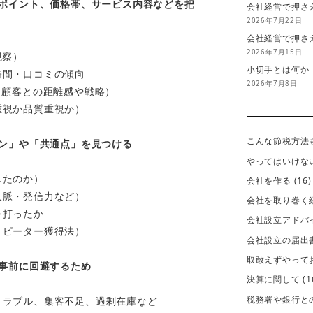
ポイント、価格帯、サービス内容などを把
会社経営で押さ
2026年7月22日
会社経営で押さ
2026年7月15日
視察）
小切手とは何か
時間・口コミの傾向
2026年7月8日
（顧客との距離感や戦略）
重視か品質重視か）
こんな節税方法
ン」や「共通点」を見つける
やってはいけな
したのか）
会社を作る
(16)
人脈・発信力など）
会社を取り巻く
を打ったか
会社設立アドバ
リピーター獲得法）
会社設立の届出
取敢えずやって
事前に回避するため
決算に関して
(1
税務署や銀行と
トラブル、集客不足、過剰在庫など