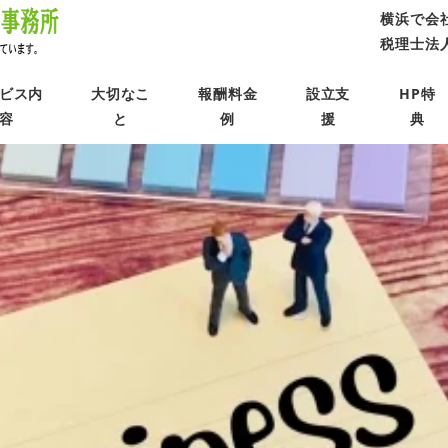
横浜で会
税理士法人 
ビス内
大切なこ
報酬料金
設立支
HP特
容
と
例
援
典