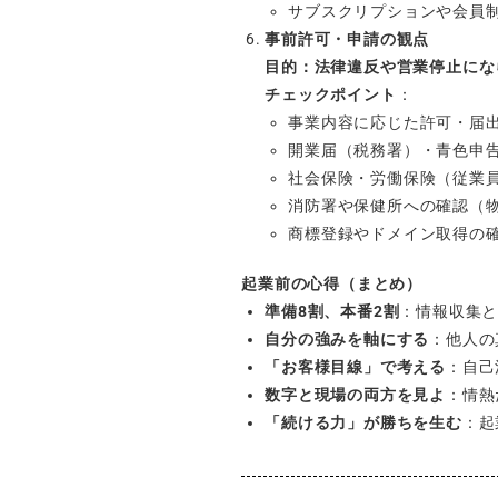
サブスクリプションや会員
事前許可・申請の観点
目的：法律違反や営業停止にな
チェックポイント
：
事業内容に応じた許可・届
開業届（税務署）・青色申
社会保険・労働保険（従業
消防署や保健所への確認（
商標登録やドメイン取得の
起業前の心得（まとめ）
準備8割、本番2割
：情報収集
自分の強みを軸にする
：他人の
「お客様目線」で考える
：自己
数字と現場の両方を見よ
：情熱
「続ける力」が勝ちを生む
：起