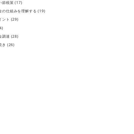
い節税策
(17)
金の仕組みを理解する
(19)
イント
(29)
4)
金調達
(28)
続き
(26)