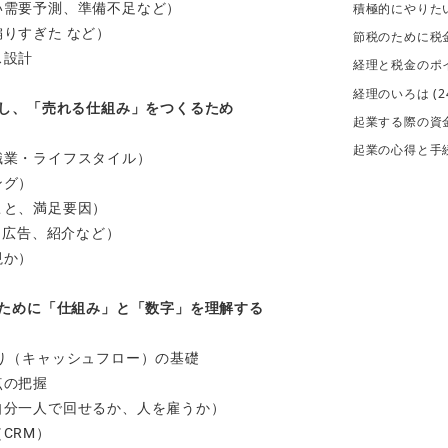
積極的にやりた
い需要予測、準備不足など）
りすぎた など）
節税のために税
ス設計
経理と税金のポ
経理のいろは
(2
し、「売れる仕組み」をつくるため
起業する際の資
起業の心得と手
職業・ライフスタイル）
ング）
こと、満足要因）
、広告、紹介など）
視か）
ために「仕組み」と「数字」を理解する
り（キャッシュフロー）の基礎
点の把握
自分一人で回せるか、人を雇うか）
CRM）