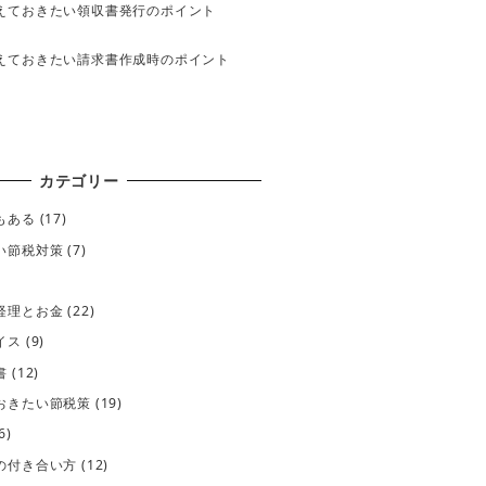
えておきたい領収書発行のポイント
えておきたい請求書作成時のポイント
カテゴリー
もある
(17)
い節税対策
(7)
経理とお金
(22)
イス
(9)
書
(12)
おきたい節税策
(19)
6)
の付き合い方
(12)