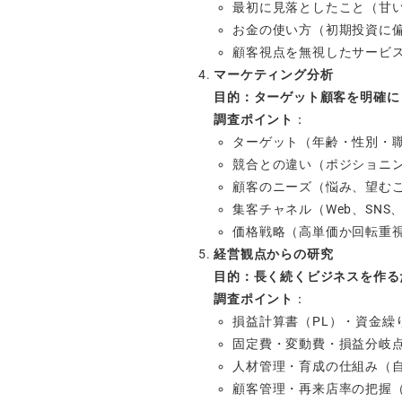
最初に見落としたこと（甘
お金の使い方（初期投資に偏
顧客視点を無視したサービ
マーケティング分析
目的：ターゲット顧客を明確に
調査ポイント
：
ターゲット（年齢・性別・
競合との違い（ポジショニ
顧客のニーズ（悩み、望む
集客チャネル（Web、SNS
価格戦略（高単価か回転重
経営観点からの研究
目的：長く続くビジネスを作る
調査ポイント
：
損益計算書（PL）・資金繰
固定費・変動費・損益分岐
人材管理・育成の仕組み（
顧客管理・再来店率の把握（