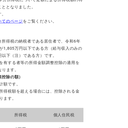
こととなりました。
す。
いてのページ
をご覧ください。
分所得税の納税者である居住者で、令和6年
1,805万円以下である方（給与収入のみの
万円以下（注）である方）です。
を有する者等の所得金額調整控除の適用を
となります。
額控除の額）
計額です。
所得税額を超える場合には、控除される金
ります。
所得税
個人住民税