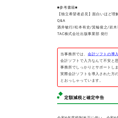
■参考書籍■
【独立希望者必見】面白いほど理
Q&A
酒井敏行/松本有史/箕輪俊之/岩木
TAC株式会社出版事業部 発行
当事務所では、
会計ソフトの導
会計ソフトで入力なんて不安と
事務所でしっかりとサポートし
実際会計ソフトを導入された方
とおっしゃっています。
定額減税と確定申告
令和6年度税制改正に伴い、令和