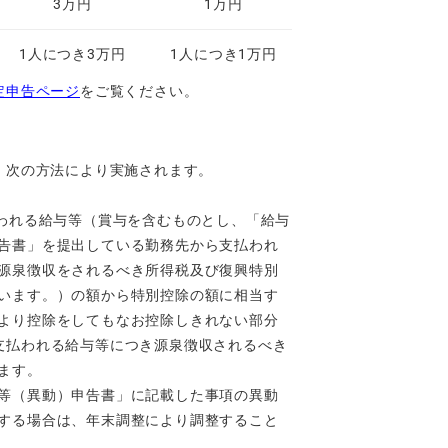
3万円
1万円
1人につき3万円
1人につき1万円
定申告ページ
をご覧ください。
、次の方法により実施されます。
払われる給与等（賞与を含むものとし、「給与
告書」を提出している勤務先から支払われ
源泉徴収をされるべき所得税及び復興特別
います。）の額から特別控除の額に相当す
より控除をしてもなお控除しきれない部分
支払われる給与等につき源泉徴収されるべき
ます。
等（異動）申告書」に記載した事項の異動
する場合は、年末調整により調整すること