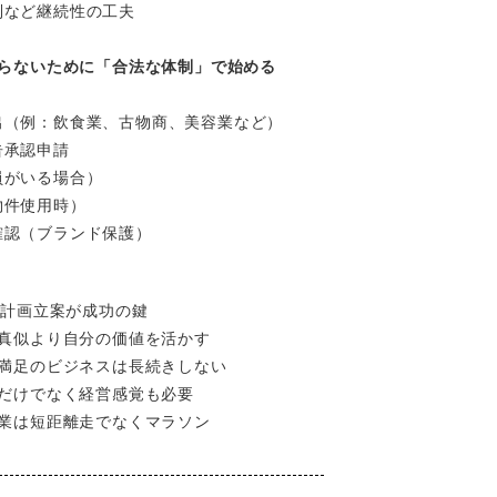
制など継続性の工夫
らないために「合法な体制」で始める
出（例：飲食業、古物商、美容業など）
告承認申請
員がいる場合）
物件使用時）
確認（ブランド保護）
と計画立案が成功の鍵
真似より自分の価値を活かす
満足のビジネスは長続きしない
だけでなく経営感覚も必要
業は短距離走でなくマラソン