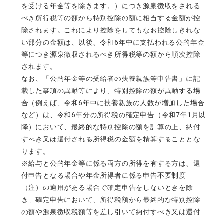
を受ける年金等を除きます。）につき源泉徴収をされる
べき所得税等の額から特別控除の額に相当する金額が控
除されます。これにより控除をしてもなお控除しきれな
い部分の金額は、以後、令和6年中に支払われる公的年金
等につき源泉徴収されるべき所得税等の額から順次控除
されます。
なお、「公的年金等の受給者の扶養親族等申告書」に記
載した事項の異動等により、特別控除の額が異動する場
合（例えば、令和6年中に扶養親族の人数が増加した場合
など）は、令和6年分の所得税の確定申告（令和7年1月以
降）において、最終的な特別控除の額を計算の上、納付
すべき又は還付される所得税の金額を精算することとな
ります。
※給与と公的年金等に係る両方の所得を有する方は、還
付申告となる場合や年金所得者に係る申告不要制度
（注）の適用がある場合で確定申告をしないときを除
き、確定申告において、所得税額から最終的な特別控除
の額や源泉徴収税額等を差し引いて納付すべき又は還付