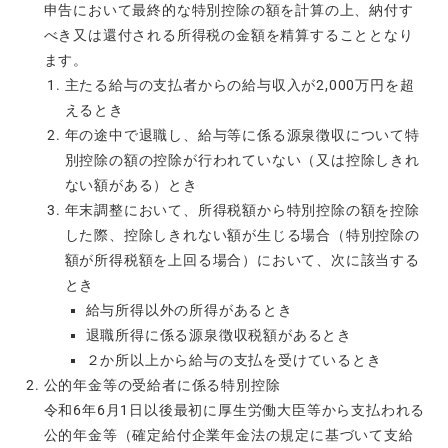
申告において最終的な特別控除の額を計算の上、納付す
べき又は還付される所得税の金額を精算することとなり
ます。
主たる給与の支払者からの給与収入が2,000万円を超
えるとき
年の途中で退職し、給与等に係る源泉徴収について特
別控除の額の控除が行われていない（又は控除しきれ
ない額がある）とき
年末調整において、所得税額から特別控除の額を控除
した際、控除しきれない額が生じる場合（特別控除の
額が所得税額を上回る場合）において、次に該当する
とき
給与所得以外の所得があるとき
退職所得に係る源泉徴収税額があるとき
２か所以上から給与の支払を受けているとき
公的年金等の受給者に係る特別控除
令和6年6月1日以後最初に厚生労働大臣等から支払われる
公的年金等（確定給付企業年金法の規定に基づいて支給