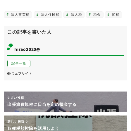
法人事業税
法人住民税
法人税
税金
節税
この記事を書いた人
hirao2020@
記事一覧
ウェブサイト
古い投稿
出張旅費規程に日当を定め損金する
新しい投稿
各種税額控除を活用しよう