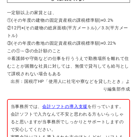
一定額以上の家賃とは、
①(その年度の建物の固定資産税の課税標準額)×0.2%
②12円×(その建物の総床面積(平方メートル)／3.3(平方メー
トル)
③(その年度の敷地の固定資産税の課税標準額)×0.22%
この①～③の合計額のこと
※看護師や守衛などの仕事を行ううえで勤務場所を離れて住
むことが困難な社員に対しては、無償で貸与しても給与とし
て課税されない場合もある
出所：国税庁HP「使用人に社宅や寮などを貸したとき」よ
り編集部作成
当事務所では、
会計ソフトの導入支援
を行っています。
会計ソフトで入力なんて不安と思われる方もいらっしゃ
ると思いますが当事務所でしっかりとサポートしますの
で安心してください。