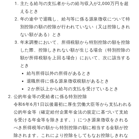
主たる給与の支払者からの給与収入が2,000万円を超
えるとき
年の途中で退職し、給与等に係る源泉徴収について特
別控除の額の控除が行われていない（又は控除しきれ
ない額がある）とき
年末調整において、所得税額から特別控除の額を控除
した際、控除しきれない額が生じる場合（特別控除の
額が所得税額を上回る場合）において、次に該当する
とき
給与所得以外の所得があるとき
退職所得に係る源泉徴収税額があるとき
２か所以上から給与の支払を受けているとき
公的年金等の受給者に係る特別控除
令和6年6月1日以後最初に厚生労働大臣等から支払われる
公的年金等（確定給付企業年金法の規定に基づいて支給
を受ける年金等を除きます。）につき源泉徴収をされる
べき所得税等の額から特別控除の額に相当する金額が控
除されます。これにより控除をしてもなお控除しきれな