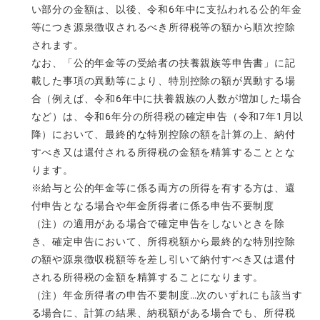
い部分の金額は、以後、令和6年中に支払われる公的年金
等につき源泉徴収されるべき所得税等の額から順次控除
されます。
なお、「公的年金等の受給者の扶養親族等申告書」に記
載した事項の異動等により、特別控除の額が異動する場
合（例えば、令和6年中に扶養親族の人数が増加した場合
など）は、令和6年分の所得税の確定申告（令和7年1月以
降）において、最終的な特別控除の額を計算の上、納付
すべき又は還付される所得税の金額を精算することとな
ります。
※給与と公的年金等に係る両方の所得を有する方は、還
付申告となる場合や年金所得者に係る申告不要制度
（注）の適用がある場合で確定申告をしないときを除
き、確定申告において、所得税額から最終的な特別控除
の額や源泉徴収税額等を差し引いて納付すべき又は還付
される所得税の金額を精算することになります。
（注）年金所得者の申告不要制度…次のいずれにも該当す
る場合に、計算の結果、納税額がある場合でも、所得税