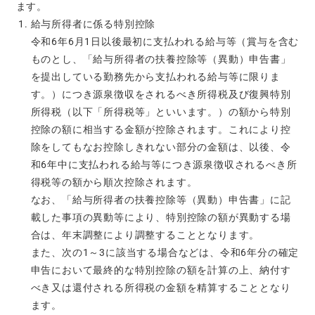
ます。
給与所得者に係る特別控除
令和6年6月1日以後最初に支払われる給与等（賞与を含む
ものとし、「給与所得者の扶養控除等（異動）申告書」
を提出している勤務先から支払われる給与等に限りま
す。）につき源泉徴収をされるべき所得税及び復興特別
所得税（以下「所得税等」といいます。）の額から特別
控除の額に相当する金額が控除されます。これにより控
除をしてもなお控除しきれない部分の金額は、以後、令
和6年中に支払われる給与等につき源泉徴収されるべき所
得税等の額から順次控除されます。
なお、「給与所得者の扶養控除等（異動）申告書」に記
載した事項の異動等により、特別控除の額が異動する場
合は、年末調整により調整することとなります。
また、次の1～3に該当する場合などは、令和6年分の確定
申告において最終的な特別控除の額を計算の上、納付す
べき又は還付される所得税の金額を精算することとなり
ます。