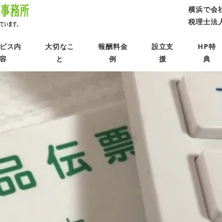
横浜で会
税理士法人 
ビス内
大切なこ
報酬料金
設立支
HP特
容
と
例
援
典