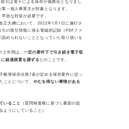
子取引は電子による保存が義務化となりまし
企業・個人事業主が対象となります。
、早急な対策が必要です。
改正大綱において、2022年1月1日に施行さ
引の取引情報に係る電磁的記録（PDFファ
が認められないこととなっていた取り扱いを
での２年間は、
一定の要件下で引き続き電子取
うに経過措置を講ずる
とのことです。
子帳簿保存法第7条が定める保存要件に従っ
たことについて、
やむを得ない事情がある
ていること
（質問検査権に基づく書面の提
るようにしていること）