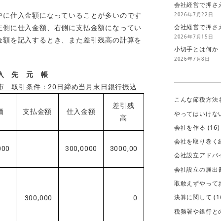
会社経営で押さ
2026年7月22日
中に仕入金額になっていることが多いのです
会社経営で押さ
左側に仕入金額、右側に支払金額になってい
2026年7月15日
金額を記入するとき、また差引残高の計算を
小切手とは何か
2026年7月8日
入 先 元 帳
市 取引条件：20日締め当月末日銀行振込
こんな節税方法
差引残
価
支払金額
仕入金額
やってはいけな
高
会社を作る
(16)
会社を取り巻く
000
300,0000
3000,00
会社設立アドバ
会社設立の届出
取敢えずやって
決算に関して
(1
300,000
0
税務署や銀行と