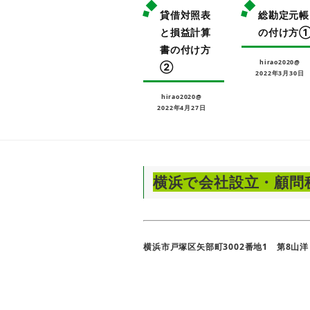
貸借対照表
総勘定元帳
と損益計算
の付け方
書の付け方
hirao2020@
②
2022年3月30日
hirao2020@
2022年4月27日
横浜で会社設立・顧問
横浜市戸塚区矢部町3002番地1 第8山洋ビル40