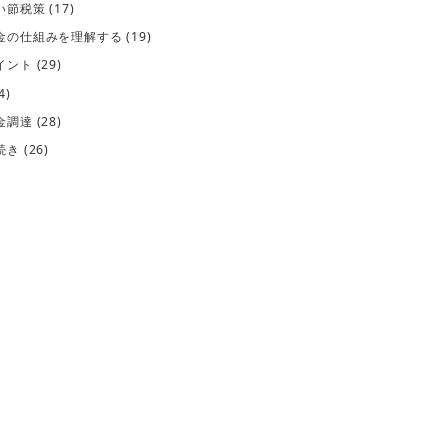
い節税策
(17)
金の仕組みを理解する
(19)
イント
(29)
4)
金調達
(28)
続き
(26)