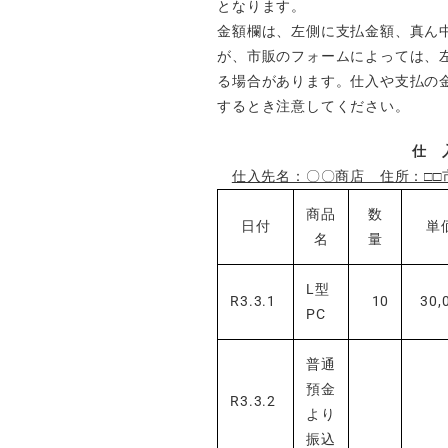
となります。
金額欄は、左側に支払金額、真ん
が、市販のフォームによっては、
る場合があります。仕入や支払の
するとき注意してください。
仕 
仕入先名：〇〇商店 住所：□□
商品
数
日付
単
名
量
L型
R3.3.1
10
30,
PC
普通
預金
R3.3.2
より
振込