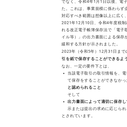
でなく、
令和4年1月1日以後、電
た。これは、事業規模に係わらず
対応すべき範囲は想像以上に広く
2021年12月10日、
令和4年度税制
れる改正電子帳簿保存法で「電子取
イル等）」の出力書面による保存
緩和する方針が示されました。
2023年（令和5年）12月31日ま
引を紙で保存することができるよ
なお、一定の要件下とは、
当該電子取引の取引情報を、電
て保存をすることができなかっ
と認められること
そして
出力書面によって適切に保存し
示または提出の求めに応じられ
とされています。