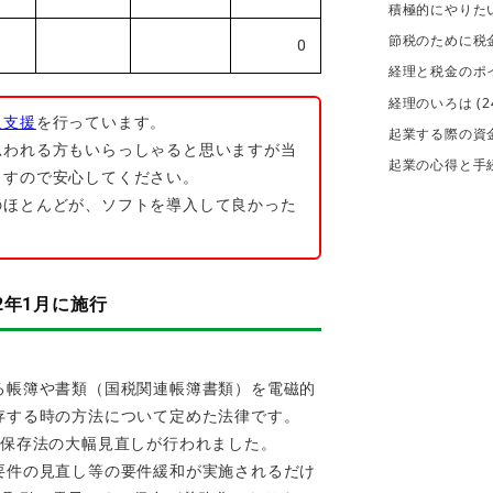
積極的にやりた
節税のために税
0
経理と税金のポ
経理のいろは
(2
入支援
を行っています。
起業する際の資
思われる方もいらっしゃると思いますが当
起業の心得と手
ますので安心してください。
のほとんどが、ソフトを導入して良かった
2年1月に施行
る帳簿や書類（国税関連帳簿書類）を電磁的
存する時の方法について定めた法律です。
簿保存法の大幅見直しが行われました。
要件の見直し等の要件緩和が実施されるだけ