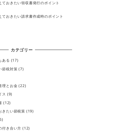
えておきたい領収書発行のポイント
えておきたい請求書作成時のポイント
カテゴリー
もある
(17)
い節税対策
(7)
経理とお金
(22)
イス
(9)
書
(12)
おきたい節税策
(19)
6)
の付き合い方
(12)