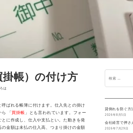
買掛帳）の付け方
ろは
と呼ばれる帳簿に付けます。仕入先との掛け
貸倒れを防ぐ方
ら 「
買掛帳
」とも言われています。フォー
2026年8月5日
ごとに作成し、仕入や支払とい。た動きを発
会社経営で押さ
高の金額は未払の仕入高、つまり掛けの金額
2026年7月29日