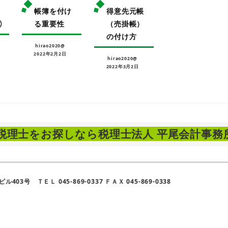
帳簿を付け
得意先元帳
①
る重要性
（売掛帳）
の付け方
hirao2020@
2022年2月2日
hirao2020@
2022年3月2日
税理士をお探しなら税理士法人 平尾会計事務
3号 ＴＥＬ 045-869-0337 ＦＡＸ 045-869-0338