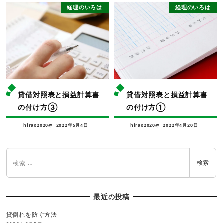
経理のいろは
経理のいろは
貸借対照表と損益計算書
貸借対照表と損益計算書
の付け方③
の付け方①
hirao2020@
2022年5月4日
hirao2020@
2022年4月20日
検索
最近の投稿
貸倒れを防ぐ方法