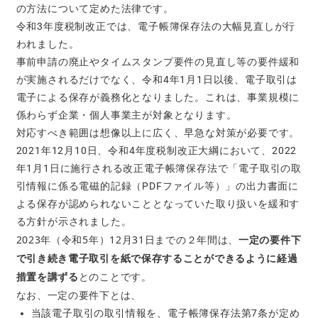
の方法について定めた法律です。
令和3年度税制改正では、電子帳簿保存法の大幅見直しが行
われました。
事前申請の廃止やタイムスタンプ要件の見直し等の要件緩和
が実施されるだけでなく、
令和4年1月1日以後、電子取引は
電子による保存が義務化となりました。これは、事業規模に
係わらず企業・個人事業主が対象となります。
対応すべき範囲は想像以上に広く、早急な対策が必要です。
2021年12月10日、
令和4年度税制改正大綱において、2022
年1月1日に施行される改正電子帳簿保存法で「電子取引の取
引情報に係る電磁的記録（PDFファイル等）」の出力書面に
よる保存が認められないこととなっていた取り扱いを緩和す
る方針が示されました。
2023年（令和5年）12月31日までの２年間は、
一定の要件下
で引き続き電子取引を紙で保存することができるように経過
措置を講ずる
とのことです。
なお、一定の要件下とは、
当該電子取引の取引情報を、電子帳簿保存法第7条が定め