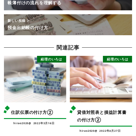
帳薄付けの流れを理解する
新しい投稿
預金出納帳の付け方
関連記事
経理のいろは
経理のいろは
仕訳伝票の付け方②
貸借対照表と損益計算書
の付け方②
hirao2020@
2022年3月16日
hirao2020@
2022年4月27日