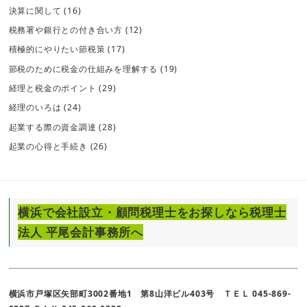
決算に関して
(16)
税務署や銀行との付き合い方
(12)
積極的にやりたい節税策
(17)
節税のために税金の仕組みを理解する
(19)
経理と税金のポイント
(29)
経理のいろは
(24)
起業する際の資金調達
(28)
起業の心得と手続き
(26)
横浜で会社設立・顧問税理士をお探しなら税理士
法人 平尾会計事務所へ
横浜市戸塚区矢部町3002番地1 第8山洋ビル403号 ＴＥＬ 045-869-