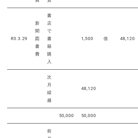
費
賃
書
新
店
聞
で
R3.3.29
図
書
1,500
借
48,120
書
籍
費
購
入
次
月
48,120
繰
越
50,000
50,000
前