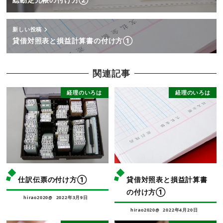
新しい投稿
貸借対照表と損益計算書の付け方①
関連記事
経理のいろは
経理のいろは
仕訳伝票の付け方①
貸借対照表と損益計算書
の付け方①
hirao2020@
2022年3月9日
hirao2020@
2022年4月20日