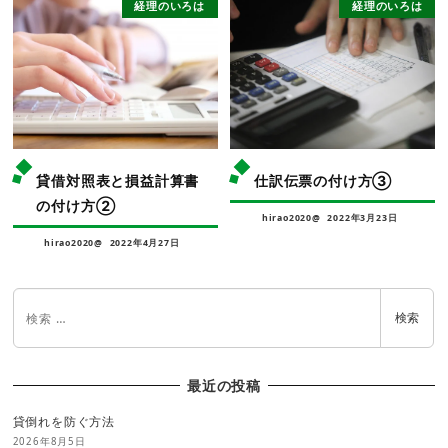
経理のいろは
経理のいろは
貸借対照表と損益計算書
仕訳伝票の付け方③
の付け方②
hirao2020@
2022年3月23日
hirao2020@
2022年4月27日
検索
最近の投稿
貸倒れを防ぐ方法
2026年8月5日