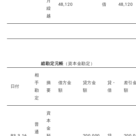
月
48,120
借
48,120
繰
越
総勘定元帳
（資本金勘定）
相
手
摘
借方金
貸方金
貸・
差引
日付
勘
要
額
額
借
額
定
資
本
普
金
通
R3.3.16
預
200,000
貸
200,