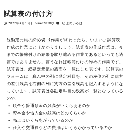
試算表の付け方
2022年4月13日
hirao2020@
経理のいろは
総勘定元帳の締め切 り作業が終わったら、いよいよ試算表
作成の作業にとりかかりましょう。試算表の作成作業は、今
までの帳簿付けの結果を取り纏める作業であるといっても過
言ではありません。言うなれば帳簿付けの締めの作業です。
試算表は、総勘定元帳の残高を一覧にした表です。試算表の
フォームは、真ん中の列に勘定科目を、その左側の列に借方
の差引残高を右側の列に貸方の差引残高を記入するようにな
っています。試算表は各勘定科目の残高が一覧となっている
ので、
現金や普通預金の残高がいくらあるのか
資本金や借入金の残高はどのくらいか
売上はいくらあがっているのか
仕入や交通費などの費用はいくらかかっているのか