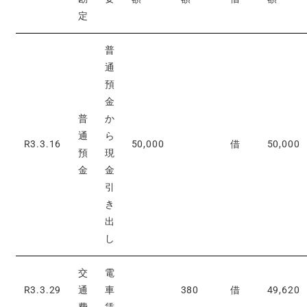
定
普
通
預
金
普
か
通
ら
R3.3.16
50,000
借
50,000
預
現
金
金
引
き
出
し
交
電
R3.3.29
通
車
380
借
49,620