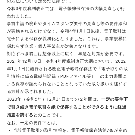
の方法について定めた法律です。
令和3年度税制改正では、電子帳簿保存法の大幅見直しが行
われました。
事前申請の廃止やタイムスタンプ要件の見直し等の要件緩和
が実施されるだけでなく、
令和4年1月1日以後、電子取引は
電子による保存が義務化となりました。これは、事業規模に
係わらず企業・個人事業主が対象となります。
対応すべき範囲は想像以上に広く、早急な対策が必要です。
2021年12月10日、
令和4年度税制改正大綱において、2022
年1月1日に施行される改正電子帳簿保存法で「電子取引の取
引情報に係る電磁的記録（PDFファイル等）」の出力書面に
よる保存が認められないこととなっていた取り扱いを緩和す
る方針が示されました。
2023年（令和5年）12月31日までの２年間は、
一定の要件下
で引き続き電子取引を紙で保存することができるように経過
措置を講ずる
とのことです。
なお、一定の要件下とは、
当該電子取引の取引情報を、電子帳簿保存法第7条が定め