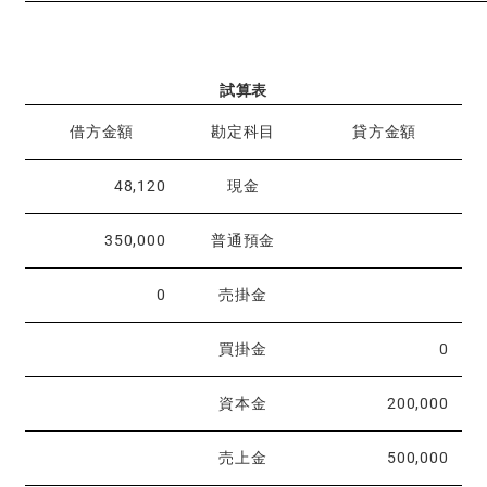
試算表
借方金額
勘定科目
貸方金額
48,120
現金
350,000
普通預金
0
売掛金
買掛金
0
資本金
200,000
売上金
500,000