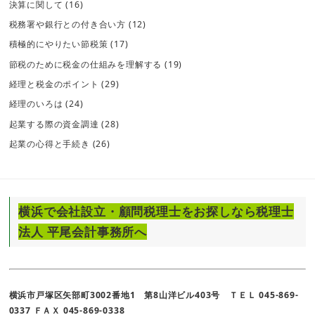
決算に関して
(16)
税務署や銀行との付き合い方
(12)
積極的にやりたい節税策
(17)
節税のために税金の仕組みを理解する
(19)
経理と税金のポイント
(29)
経理のいろは
(24)
起業する際の資金調達
(28)
起業の心得と手続き
(26)
横浜で会社設立・顧問税理士をお探しなら税理士
法人 平尾会計事務所へ
横浜市戸塚区矢部町3002番地1 第8山洋ビル403号 ＴＥＬ 045-869-
0337 ＦＡＸ 045-869-0338