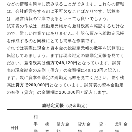
などの情報を簡単に読み取ることができます。これらの情報
は、会社経営をするのに不可欠なことばかりです。試算表
は、経営情報の宝庫であるといっても良いでしょう。
試算表の作成は、総勘定元帳から差引残高を転記するだけな
ので、難しい作業ではありません。仕訳伝票から総勘定元帳
を作成するのと同様にとても簡単な作業です。
それでは実際に現金と資本金の総勘定元帳の数字を試算表に
転記してみましょう。まずは現金勘定の総勘定元帳を見てく
ださい。差引残高は
借方で48,120円
となっています。試算
表の現金勘定の左側（借方）の金額欄に48,120円と記入し
ます。次に資本金勘定の総勘定元帳を見てください。差引残
高は
貸方で200,000円
となっています。試算表の資本金勘定
の右側（貸方）の金額欄に200,000円と記入します。
総勘定元帳
（現金勘定）
相
手
摘
借方金
貸方金
貸・
差引金
日付
勘
要
額
額
借
額