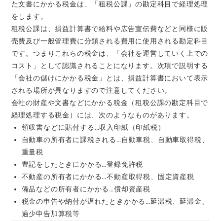
た文書にかかる税金は、「租税公課」の勘定科目で経理処理
をします。
租税公課は、損益計算書で給料や広告宣伝費などと同様に販
売費及び一般管理費に分類される費用に使用される勘定科目
です。つまりこれらの税金は、「会社を運営していく上での
コスト」として認識されることになります。次項で説明する
「会社の儲けにかかる税金」とは、損益計算書において表示
される場所が異なりますので注意してください。
会社の財産や文書などにかかる税金（租税公課の勘定科目で
経理処理する税金）には、次のようなものがあります。
領収書などに貼付する…収入印紙（印紙税）
自動車の所有者に課税される…自動車税、自動車取得税、
重量税
豊記をしたときにかかる…登録免許税
不動産の所有者にかかる…不動産取得税、固定資産税
備品などの所有者にかかる…償却資産税
税金の申告や納付が遅れたときかかる…延滞税、延滞金、
過少申告加算税等