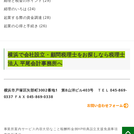
経理と税金のポイント
(29)
経理のいろは
(24)
起業する際の資金調達
(28)
起業の心得と手続き
(26)
横浜で会社設立・顧問税理士をお探しなら税理士
法人 平尾会計事務所へ
横浜市戸塚区矢部町3002番地1 第8山洋ビル403号 ＴＥＬ 045-869-
0337 ＦＡＸ 045-869-0338
事業所案内
サービス内容
大切なこと
報酬料金例
HP特典
設立支援
免責事項