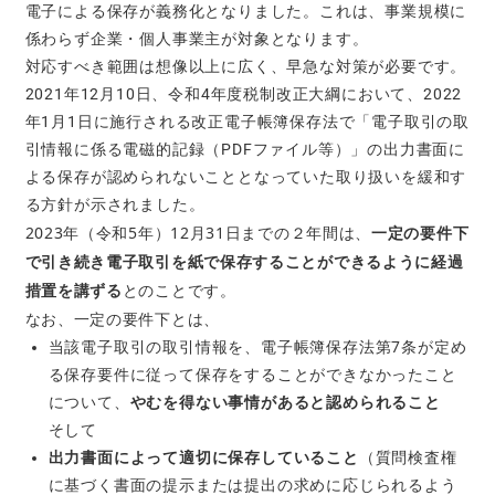
電子による保存が義務化となりました。これは、事業規模に
係わらず企業・個人事業主が対象となります。
対応すべき範囲は想像以上に広く、早急な対策が必要です。
2021年12月10日、
令和4年度税制改正大綱において、2022
年1月1日に施行される改正電子帳簿保存法で「電子取引の取
引情報に係る電磁的記録（PDFファイル等）」の出力書面に
よる保存が認められないこととなっていた取り扱いを緩和す
る方針が示されました。
2023年（令和5年）12月31日までの２年間は、
一定の要件下
で引き続き電子取引を紙で保存することができるように経過
措置を講ずる
とのことです。
なお、一定の要件下とは、
当該電子取引の取引情報を、電子帳簿保存法第7条が定め
る保存要件に従って保存をすることができなかったこと
について、
やむを得ない事情があると認められること
そして
出力書面によって適切に保存していること
（質問検査権
に基づく書面の提示または提出の求めに応じられるよう